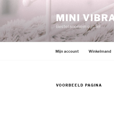
Naar
de
MINI VIBR
inhoud
springen
Bestel anoniem online!
Mijn account
Winkelmand
VOORBEELD PAGINA