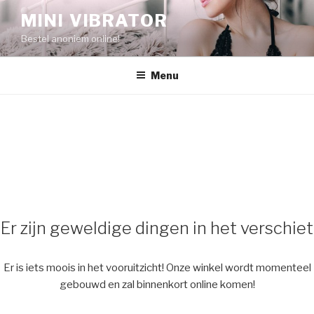
Naar
MINI VIBRATOR
de
Bestel anoniem online!
inhoud
springen
Menu
Er zijn geweldige dingen in het verschiet
Er is iets moois in het vooruitzicht! Onze winkel wordt momenteel
gebouwd en zal binnenkort online komen!